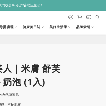
繫我們或是165反詐騙電話查證！
９９贈▸保濕亮顏卸妝膏
９９贈▸保濕亮顏卸妝膏
母嬰護理
健康美日誌
美好生活學
品牌索引
立即購買
美人｜米膚 舒芙
奶泡 (1入)
的自然薄透肌
澀感，不扯肌膚