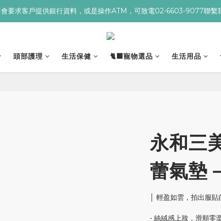
re不會要求客戶提供銀行資料，或是操作ATM，可致電02-6603-9077聯
９９贈▸海葡萄蘆薈補水面膜 ➋滿１９９９贈▸零油光UV防曬乳 ➌滿３２
９９贈▸海葡萄蘆薈補水面膜 ➋滿１９９９贈▸零油光UV防曬乳 ➌滿３２
頭部護理
生活保健
🐈‍⬛寵物選品
生活用品
永和三
蕾氣墊－
│ 輕盈如雲，拍出服貼
• 絲絨感上妝，滑順零