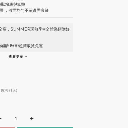
液狀粉底與氣墊
表層 ，妝面均勻不留邊界痕跡
全店，SUMMER玩熱季✻全館滿額贈好
滿$1500超商取貨免運
查看更多
奶泡 (1入)