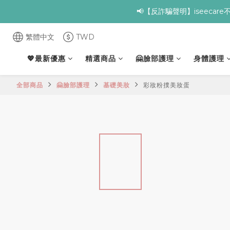
📢【反詐騙聲明】iseeca
✨全館滿額贈 ➊滿９
✨全館滿額贈 ➊滿９
繁體中文
TWD
💖最新優惠
精選商品
🤗臉部護理
身體護理
全部商品
🤗臉部護理
基礎美妝
彩妝粉撲美妝蛋