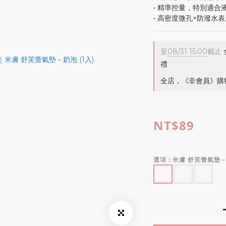
• 精準控量，特別適合
• 高密度微孔×防潑水
至
08/31 15:00
截止
禮
全店，《非會員》購物
NT$89
選項
: 米膚 舒芙蕾氣墊－