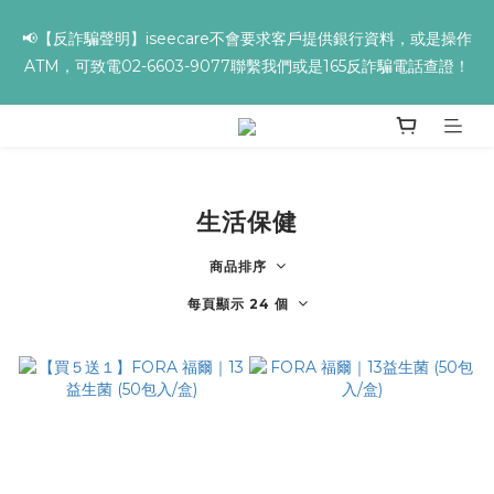
✨全館滿額贈 ➊滿９９９贈▸海葡萄蘆薈補水面膜 ➋滿１９９９贈▸
📢【反詐騙聲明】iseecare不會要求客戶提供銀行資料，或是操作
零油光UV防曬乳 ➌滿３２９９贈▸保濕亮顏卸妝膏
ATM，可致電02-6603-9077聯繫我們或是165反詐騙電話查證！
✨全館滿額贈 ➊滿９９９贈▸海葡萄蘆薈補水面膜 ➋滿１９９９贈▸
零油光UV防曬乳 ➌滿３２９９贈▸保濕亮顏卸妝膏
生活保健
商品排序
每頁顯示 24 個