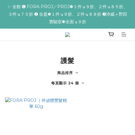
✨全館滿額贈 ➊滿９９９贈▸海葡萄蘆薈補水面膜 ➋滿１９９９贈▸
✨ 全館 ➊ FORA PROJ／PROJ✽１件↘９折、２件↘８５折、
３件↘７５折 ➋ 全盈✽１件↘９折、２件↘８８折 ➌沛威＋野田
零油光UV防曬乳 ➌滿３２９９贈▸保濕亮顏卸妝膏
實驗室✽全面↘９折
📢【反詐騙聲明】iseecare不會要求客戶提供銀行資料，或是操作
ATM，可致電02-6603-9077聯繫我們或是165反詐騙電話查證！
護髮
✨全館滿額贈 ➊滿９９９贈▸海葡萄蘆薈補水面膜 ➋滿１９９９贈▸
商品排序
零油光UV防曬乳 ➌滿３２９９贈▸保濕亮顏卸妝膏
每頁顯示 24 個