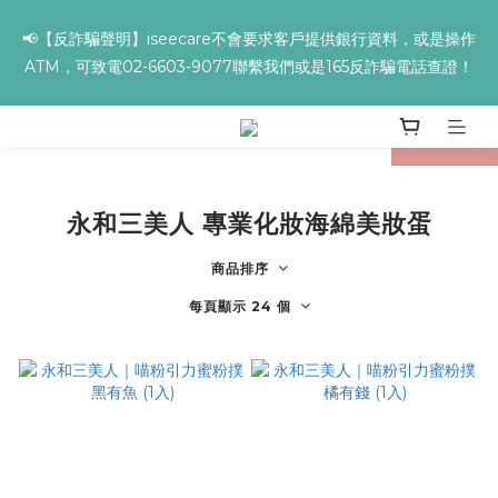
📢【反詐騙聲明】iseecare不會要求客戶提供銀行資料，或是操作
✨全館滿額贈 ➊滿９９９贈▸海葡萄蘆薈補水面膜 ➋滿１９９９贈▸
ATM，可致電02-6603-9077聯繫我們或是165反詐騙電話查證！
零油光UV防曬乳 ➌滿３２９９贈▸保濕亮顏卸妝膏
✨全館滿額贈 ➊滿９９９贈▸海葡萄蘆薈補水面膜 ➋滿１９９９贈▸
prev
next
零油光UV防曬乳 ➌滿３２９９贈▸保濕亮顏卸妝膏
永和三美人 專業化妝海綿美妝蛋
商品排序
每頁顯示 24 個