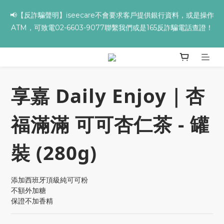
✨全館滿額贈 ➊滿９９９贈▸海葡萄蘆薈補水面膜 ➋滿１９９９贈▸
✨全館滿額贈 ➊滿９９９贈▸海葡萄蘆薈補水面膜 ➋滿１９９９贈▸
零油光UV防曬乳 ➌滿３２９９贈▸保濕亮顏卸妝膏
零油光UV防曬乳 ➌滿３２９９贈▸保濕亮顏卸妝膏
✨ 全館 ➊ FORA PROJ／PROJ✽１件↘９折、２件↘８５折、
３件↘７５折 ➋ 全盈✽１件↘９折、２件↘８８折 ➌沛威＋野田
實驗室✽全面↘９折
享嘉 Daily Enjoy｜杏
📢【反詐騙聲明】iseecare不會要求客戶提供銀行資料，或是操作
福滿滿 可可杏仁茶 - 罐
ATM，可致電02-6603-9077聯繫我們或是165反詐騙電話查證！
裝 (280g)
✨全館滿額贈 ➊滿９９９贈▸海葡萄蘆薈補水面膜 ➋滿１９９９贈▸
零油光UV防曬乳 ➌滿３２９９贈▸保濕亮顏卸妝膏
添加西班牙頂級純可可粉
不額外加糖
保證不加香精