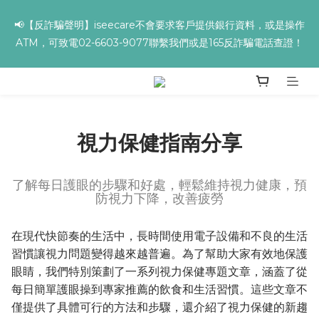
✨全館滿額贈 ➊滿９９９贈▸海葡萄蘆薈補水面膜 ➋滿１９９９贈▸
📢【反詐騙聲明】iseecare不會要求客戶提供銀行資料，或是操作
零油光UV防曬乳 ➌滿３２９９贈▸保濕亮顏卸妝膏
ATM，可致電02-6603-9077聯繫我們或是165反詐騙電話查證！
✨全館滿額贈 ➊滿９９９贈▸海葡萄蘆薈補水面膜 ➋滿１９９９贈▸
零油光UV防曬乳 ➌滿３２９９贈▸保濕亮顏卸妝膏
視力保健指南分享
了解每日護眼的步驟和好處，輕鬆維持視力健康，預
防視力下降，改善疲勞
在現代快節奏的生活中，長時間使用電子設備和不良的生活
習慣讓視力問題變得越來越普遍。為了幫助大家有效地保護
眼睛，我們特別策劃了一系列視力保健專題文章，涵蓋了從
每日簡單護眼操到專家推薦的飲食和生活習慣。這些文章不
僅提供了具體可行的方法和步驟，還介紹了視力保健的新趨