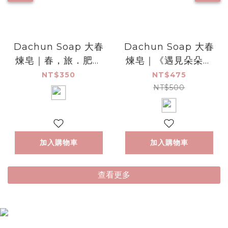
Dachun Soap 大春
Dachun Soap 大春
煉皂｜春，旅．肥皂
煉皂｜《遇見朵朵》
旅行包 (1入)
溫柔棉花香奇境香水
NT$350
NT$475
10ml
NT$500
加入購物車
加入購物車
查看更多