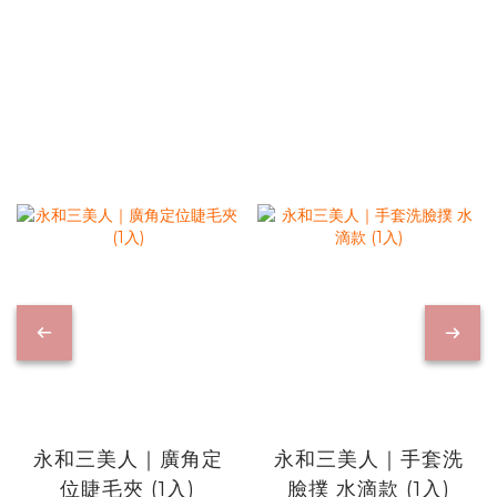
永和三美人｜廣角定
永和三美人｜手套洗
位睫毛夾 (1入)
臉撲 水滴款 (1入)