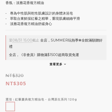
香氛：淡雅花香複方精油
•　專為中性肌與乾性肌膚設計的身體沐浴皂
•　萃取台東鮮採紅藜之精華，重現肌膚細緻平滑
•　淡雅花香複方精油舒緩身心
至
08/31 15:00
截止
全店，SUMMER玩熱季✻全館滿額贈好
禮
全店，《非會員》購物滿$1500超商取貨免運
查看更多
NT$320
NT$305
選項
: 紅藜慶典複方精油皂 - 台灣原生系列 120g