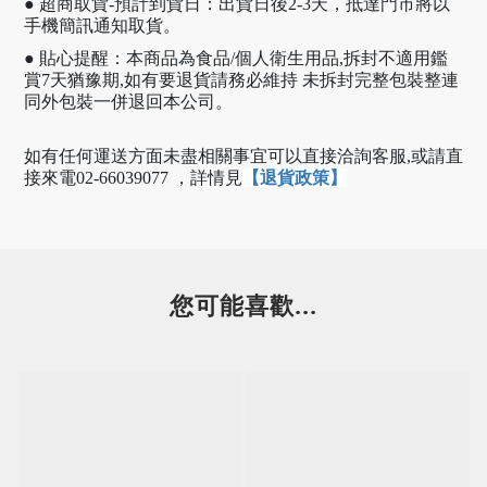
● 超商取貨-預計到貨日：出貨日後2-3天，抵達門市將以
手機簡訊通知取貨。
● 貼心提醒：本商品為食品/個人衛生用品,拆封不適用鑑
賞7天猶豫期,如有要退貨請務必維持 未拆封完整包裝整連
同外包裝一併退回本公司。
如有任何運送方面未盡相關事宜可以直接洽詢客服,或請直
接來電02-66039077 ，
詳情見
【
退貨政策
】
您可能喜歡...