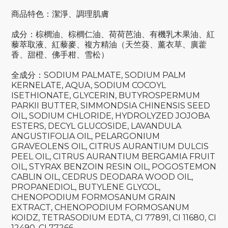
商品特色：潔淨、調理肌膚
成分：棕櫚油、棕櫚仁油、荷荷芭油、有機乳木果油、紅
藜萃取液、紅藜麥、複方精油（天竺葵、薰衣草、廣藿
香、甜橙、佛手柑、雪松）
全成分：SODIUM PALMATE, SODIUM PALM
KERNELATE, AQUA, SODIUM COCOYL
ISETHIONATE, GLYCERIN, BUTYROSPERMUM
PARKII BUTTER, SIMMONDSIA CHINENSIS SEED
OIL, SODIUM CHLORIDE, HYDROLYZED JOJOBA
ESTERS, DECYL GLUCOSIDE, LAVANDULA
ANGUSTIFOLIA OIL, PELARGONIUM
GRAVEOLENS OIL, CITRUS AURANTIUM DULCIS
PEEL OIL, CITRUS AURANTIUM BERGAMIA FRUIT
OIL, STYRAX BENZOIN RESIN OIL, POGOSTEMON
CABLIN OIL, CEDRUS DEODARA WOOD OIL,
PROPANEDIOL, BUTYLENE GLYCOL,
CHENOPODIUM FORMOSANUM GRAIN
EXTRACT, CHENOPODIUM FORMOSANUM
KOIDZ, TETRASODIUM EDTA, CI 77891, CI 11680, CI
12490, CI 77266