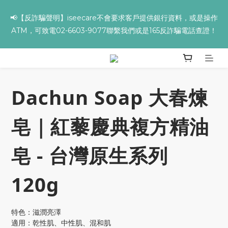
📢【反詐騙聲明】iseecare不會要求客戶提供銀行資料，或是操作
✨全館滿額贈 ➊滿９９９贈▸海葡萄蘆薈補水面膜 ➋滿１９９９贈▸
ATM，可致電02-6603-9077聯繫我們或是165反詐騙電話查證！
零油光UV防曬乳 ➌滿３２９９贈▸保濕亮顏卸妝膏
✨全館滿額贈 ➊滿９９９贈▸海葡萄蘆薈補水面膜 ➋滿１９９９贈▸
零油光UV防曬乳 ➌滿３２９９贈▸保濕亮顏卸妝膏
Dachun Soap 大春煉
皂｜紅藜慶典複方精油
皂 - 台灣原生系列
120g
特色：滋潤亮澤
適用：乾性肌、中性肌、混和肌