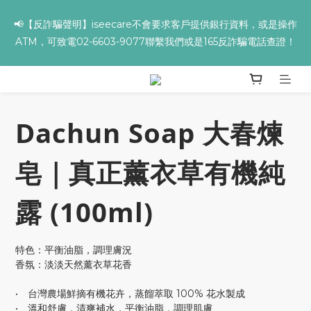
📢【反詐騙聲明】iseecare不會要求客戶提供銀行資料，或是操作
✨全館滿額贈 ➊滿９９９贈▸海葡萄蘆薈補水面膜 ➋滿１９９９贈▸
ATM，可致電02-6603-9077聯繫我們或是165反詐騙電話查證！
零油光UV防曬乳 ➌滿３２９９贈▸保濕亮顏卸妝膏
✨全館滿額贈 ➊滿９９９贈▸海葡萄蘆薈補水面膜 ➋滿１９９９贈▸
零油光UV防曬乳 ➌滿３２９９贈▸保濕亮顏卸妝膏
Dachun Soap 大春煉
皂｜真正薰衣草有機純
露 (100ml)
特色：平衡油脂，調理膚況
香氛：淡淡天然薰衣草花香
•　台灣農場鮮摘有機花卉，蒸餾萃取 100% 花水製成
•　溫和舒膚，清爽補水，平衡油脂，調理肌膚