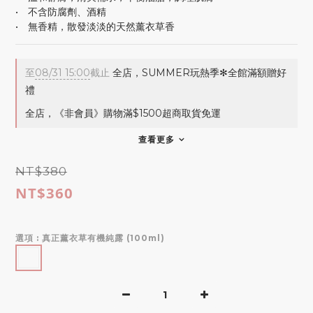
•　不含防腐劑、酒精
•　無香精，散發淡淡的天然薰衣草香
至
08/31 15:00
截止
全店，SUMMER玩熱季✻全館滿額贈好
禮
全店，《非會員》購物滿$1500超商取貨免運
查看更多
NT$380
NT$360
選項
: 真正薰衣草有機純露 (100ml)