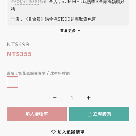
至
08/31 15:00
截止
全店，SUMMER玩熱季✻全館滿額贈好
禮
全店，《非會員》購物滿$1500超商取貨免運
查看更多
NT$499
NT$355
選項
: 繁花似錦壹壹零 / 球型粉撲刷
加入購物車
立即購買
加入追蹤清單