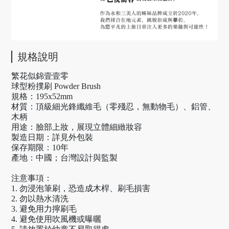
規格說明
繁花似錦壹壹零
球型粉撲刷 Powder Brush
規格：195x52mm
材質：頂級細光鋒纖維毛（零殘忍，無動物毛）、鋁管、
木柄
用途：臉部上妝，展現立體細緻妝容
製造日期：詳見外包裝
保存期限：10年
產地：中國；台灣設計與監製
注意事項：
1. 勿浸泡筆刷，恐造成木桿、刷毛損害
2. 勿以熱水清洗
3. 避免用力擰刷毛
4. 避免使用吹風機或曝曬