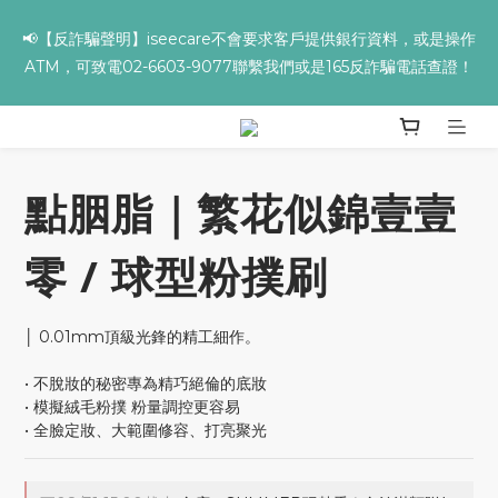
✨全館滿額贈 ➊滿９９９贈▸海葡萄蘆薈補水面膜 ➋滿１９９９贈▸
零油光UV防曬乳 ➌滿３２９９贈▸保濕亮顏卸妝膏
✨全館滿額贈 ➊滿９９９贈▸海葡萄蘆薈補水面膜 ➋滿１９９９贈▸
零油光UV防曬乳 ➌滿３２９９贈▸保濕亮顏卸妝膏
點胭脂｜繁花似錦壹壹
零 / 球型粉撲刷
│ 0.01mm頂級光鋒的精工細作。
• 不脫妝的秘密專為精巧絕倫的底妝
• 模擬絨毛粉撲 粉量調控更容易
• 全臉定妝、大範圍修容、打亮聚光