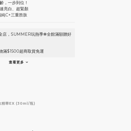
逆齡，一步到位！
、速亮白、超緊顏
精純C+三重胜肽
全店，SUMMER玩熱季✻全館滿額贈好
滿$1500超商取貨免運
查看更多
精華EX (30ml/瓶)