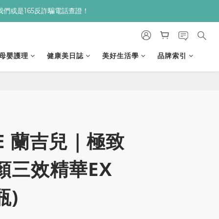
９９贈▸保濕亮顏卸妝膏
９９贈▸保濕亮顏卸妝膏
母嬰護理
健康美日誌
美好生活學
品牌索引
立即購買
RE 蘭吉兒｜極致
顏三效精華EX
瓶)