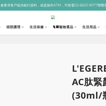
９９贈▸海葡萄蘆薈補水面膜 ➋滿１９９９贈▸零油光UV防曬乳 ➌滿３２
９９贈▸海葡萄蘆薈補水面膜 ➋滿１９９９贈▸零油光UV防曬乳 ➌滿３２
頭部護理
生活保健
🐈‍⬛寵物選品
生活用品
L'EGE
AC肽緊
(30ml/