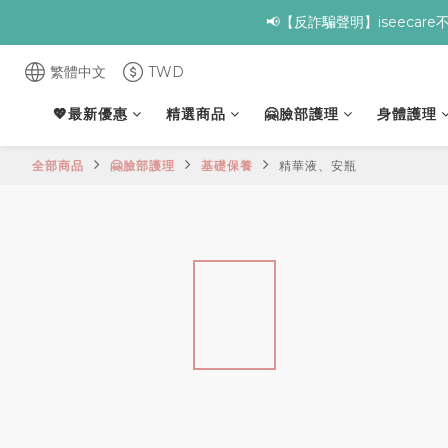
✨全館滿額贈 ➊滿９
✨全館滿額贈 ➊滿９
繁體中文
TWD
💖最新優惠
精選商品
🤗臉部護理
身體護理
全部商品
🤗臉部護理
基礎保養
精華液、安瓶