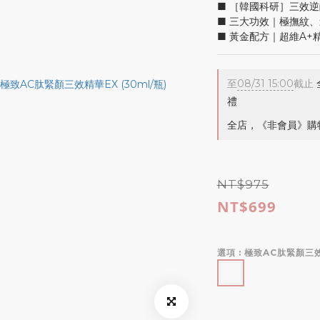
■ ［韓國科研］三效
■ 三大功效｜極撫紋
■ 黃金配方｜超維A+
至
08/31 15:00
截止
禮
全店，《非會員》購物
NT$975
NT$699
選項
: 極致AC肽緊顏三效