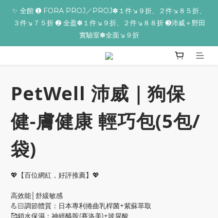
✨全館滿額贈 ➊滿９９９贈▸海葡萄蘆薈補水面膜 ➋滿１９９９贈▸
✨ 全館 ➊ FORA PROJ／PROJ✽１件↘９折、２件↘８５折、
３件↘７５折 ➋ 全盈✽１件↘９折、２件↘８８折 ➌沛威＋野田
零油光UV防曬乳 ➌滿３２９９贈▸保濕亮顏卸妝膏
實驗室✽全面↘９折
📢【反詐騙聲明】iseecare不會要求客戶提供銀行資料，或是操作
ATM，可致電02-6603-9077聯繫我們或是165反詐騙電話查證！
PetWell 沛威｜狗保
✨全館滿額贈 ➊滿９９９贈▸海葡萄蘆薈補水面膜 ➋滿１９９９贈▸
健-膚健康 輕巧包(5包/
零油光UV防曬乳 ➌滿３２９９贈▸保濕亮顏卸妝膏
袋)
💖【百位網紅，好評推薦】💖
高效能│舒緩敏感
💪🏻調節體質：日本專利捲曲乳桿菌+紫蘇萃取
🥰鎖水保濕：神經醯胺(賽洛美)+玻尿酸