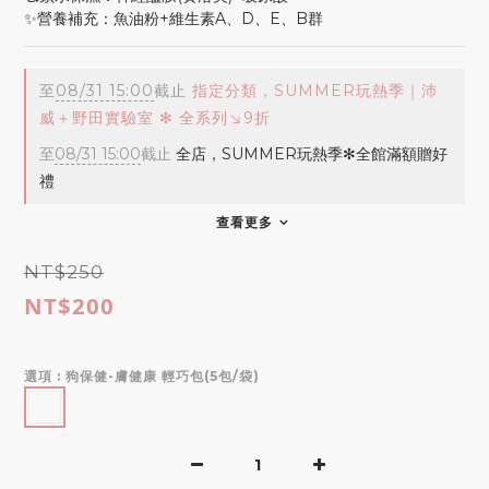
✨營養補充：魚油粉+維生素A、D、E、B群
至
08/31 15:00
截止
指定分類，SUMMER玩熱季｜沛
威＋野田實驗室 ✻ 全系列↘9折
至
08/31 15:00
截止
全店，SUMMER玩熱季✻全館滿額贈好
禮
查看更多
NT$250
NT$200
選項
: 狗保健-膚健康 輕巧包(5包/袋)