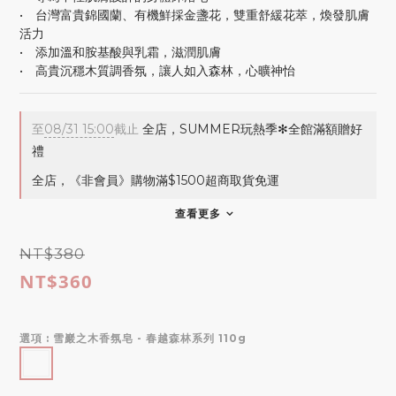
•　台灣富貴錦國蘭、有機鮮採金盞花，雙重舒緩花萃，煥發肌膚
活力
•　添加溫和胺基酸與乳霜，滋潤肌膚
•　高貴沉穩木質調香氛，讓人如入森林，心曠神怡
至
08/31 15:00
截止
全店，SUMMER玩熱季✻全館滿額贈好
禮
全店，《非會員》購物滿$1500超商取貨免運
查看更多
NT$380
NT$360
選項
: 雪巖之木香氛皂 - 春越森林系列 110g