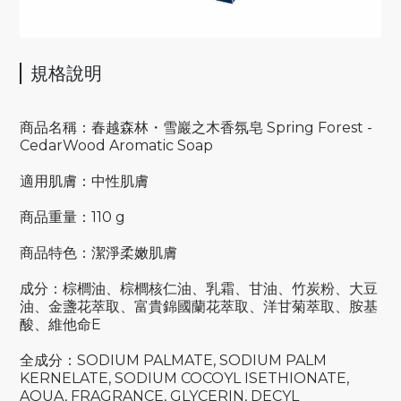
規格說明
商品名稱：春越森林・雪巖之木香氛皂 Spring Forest -
CedarWood Aromatic Soap
適用肌膚：中性肌膚
商品重量：110 g
商品特色：潔淨柔嫩肌膚
成分：棕櫚油、棕櫚核仁油、乳霜、甘油、竹炭粉、大豆
油、金盞花萃取、富貴錦國蘭花萃取、洋甘菊萃取、胺基
酸、維他命E
全成分：SODIUM PALMATE, SODIUM PALM
KERNELATE, SODIUM COCOYL ISETHIONATE,
AQUA, FRAGRANCE, GLYCERIN, DECYL