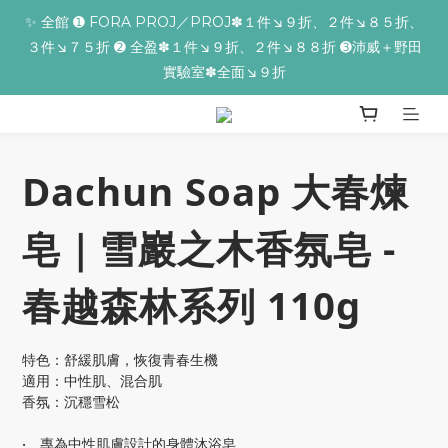
✨全館滿額贈 ➊滿９９９贈▸海葡萄蘆薈補水面膜 ➋滿１９９９贈▸
✨ 全館 ➊ FORA PROJ／PROJ✽１件↘９折、２件↘８５折、
３件↘７５折 ➋ 全盈✽１件↘９折、２件↘８８折 ➌沛威＋野田
零油光UV防曬乳 ➌滿３２９９贈▸保濕亮顏卸妝膏
實驗室✽全面↘９折
📢【反詐騙聲明】iseecare不會要求客戶提供銀行資料，或是操作
ATM，可致電02-6603-9077聯繫我們或是165反詐騙電話查證！
Dachun Soap 大春煉
✨全館滿額贈 ➊滿９９９贈▸海葡萄蘆薈補水面膜 ➋滿１９９９贈▸
皂｜雪巖之木香氛皂 -
零油光UV防曬乳 ➌滿３２９９贈▸保濕亮顏卸妝膏
春越森林系列 110g
特色：舒緩肌膚，恢復青春生機
適用：中性肌、混合肌
香氛：沉穩雪松
•　專為中性肌膚設計的身體沐浴皂