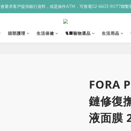
re不會要求客戶提供銀行資料，或是操作ATM，可致電02-6603-9077聯
９９贈▸海葡萄蘆薈補水面膜 ➋滿１９９９贈▸零油光UV防曬乳 ➌滿３２
９９贈▸海葡萄蘆薈補水面膜 ➋滿１９９９贈▸零油光UV防曬乳 ➌滿３２
頭部護理
生活保健
🐈‍⬛寵物選品
生活用品
FORA 
鏈修復
液面膜 25