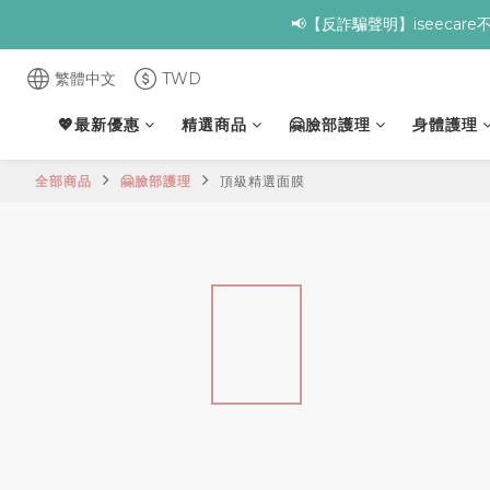
📢【反詐騙聲明】iseeca
✨全館滿額贈 ➊滿９
✨全館滿額贈 ➊滿９
繁體中文
TWD
💖最新優惠
精選商品
🤗臉部護理
身體護理
全部商品
🤗臉部護理
頂級精選面膜