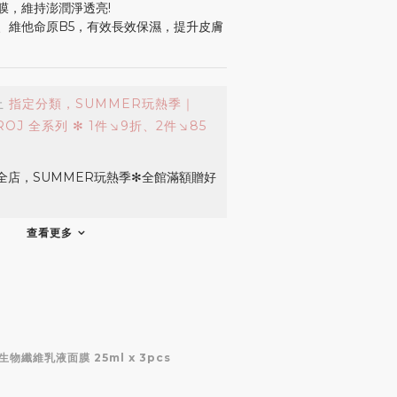
膜，維持澎潤淨透亮!
、維他命原B5，有效長效保濕，提升皮膚
止
指定分類，SUMMER玩熱季｜
PROJ 全系列 ✻ 1件↘9折、2件↘85
全店，SUMMER玩熱季✻全館滿額贈好
查看更多
物纖維乳液面膜 25ml x 3pcs