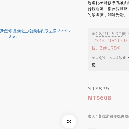
超進化全能修護乳液面
普拉斯鏈、複合雙胜肽
的緊緻度，潤澤光滑。
至
08/31 15:00
截
FORA PROJ / 
折、3件↘75折
至
08/31 15:00
截止
禮
NT$899
NT$608
選項
: 普拉斯鏈修復撫紋生