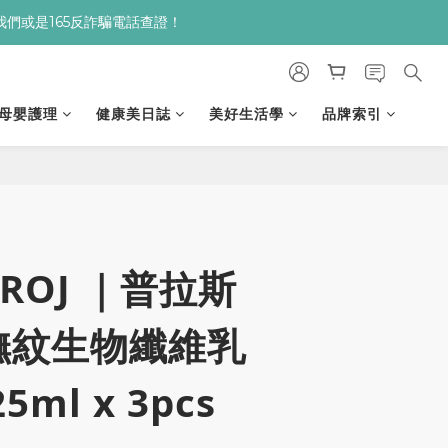
繫我們或是165反詐騙電話查證！
９９贈▸保濕亮顏卸妝膏
９９贈▸保濕亮顏卸妝膏
母嬰護理
健康美日誌
美好生活學
品牌索引
立即購買
PROJ ｜普拉斯
撫紋生物纖維乳
ml x 3pcs