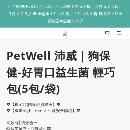
✨ 全館 ➊ FORA PROJ／PROJ✽１件↘９折、２件↘８５折、
✨全館滿額贈 ➊滿９９９贈▸海葡萄蘆薈補水面膜 ➋滿１９９９贈▸
３件↘７５折 ➋ 全盈✽１件↘９折、２件↘８８折 ➌沛威＋野田
零油光UV防曬乳 ➌滿３２９９贈▸保濕亮顏卸妝膏
實驗室✽全面↘９折
📢【反詐騙聲明】iseecare不會要求客戶提供銀行資料，或是操作
ATM，可致電02-6603-9077聯繫我們或是165反詐騙電話查證！
PetWell 沛威｜狗保
✨全館滿額贈 ➊滿９９９贈▸海葡萄蘆薈補水面膜 ➋滿１９９９贈▸
健-好胃口益生菌 輕巧
零油光UV防曬乳 ➌滿３２９９贈▸保濕亮顏卸妝膏
包(5包/袋)
💖【獲SNQ國家品質標章】💖
💖【國際SQF Level.3 生產安全驗證】💖
高效能│四效合一
🐶益菌補充：12種益生菌