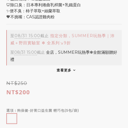
🦷除口臭：日本專利捲曲乳桿菌+乳鐵蛋白
✨便不臭：柿子萃取+絲蘭萃取
🧡不挑嘴：CAS認證雞肉粉
至
08/31 15:00
截止
指定分類，SUMMER玩熱季｜沛
威＋野田實驗室 ✻ 全系列↘9折
至
08/31 15:00
截止
全店，SUMMER玩熱季✻全館滿額贈好
禮
查看更多
NT$250
NT$200
選項
: 狗保健-好胃口益生菌 輕巧包(5包/袋)