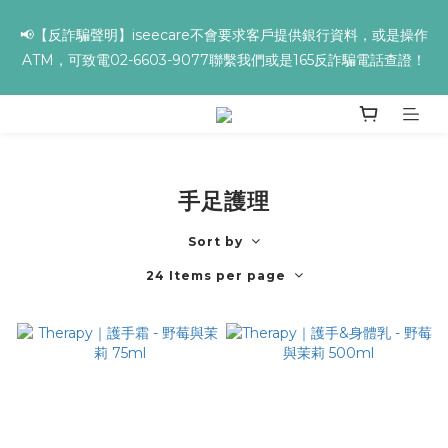
✨全館滿額贈 ➊滿９９９贈▸海葡萄蘆薈補水面膜 ➋滿１９９９贈▸
📢【反詐騙聲明】iseecare不會要求客戶提供銀行資料，或是操作
零油光UV防曬乳 ➌滿３２９９贈▸保濕亮顏卸妝膏
ATM，可致電02-6603-9077聯繫我們或是165反詐騙電話查證！
✨全館滿額贈 ➊滿９９９贈▸海葡萄蘆薈補水面膜 ➋滿１９９９贈▸
零油光UV防曬乳 ➌滿３２９９贈▸保濕亮顏卸妝膏
手足護理
Sort by
24 Items per page